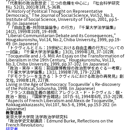
「代表制の政治思想史：三つの危機を中心に」『社会科学研究
科』52(3), 2001年3月, 5-36頁.
“A History of Political Thought on Representative
Democracy,”
The Journal of Social Science
, Vol.52, No.3,
Institute of Social Science, University of Tokyo, 2001, pp.5-
36. (in Japanese)
「『自由主義−共同体論論争』の行方」『千葉大学法学論集』
14(2), 1999年10月, 19-49頁.
“Liberal-Communitarian Debate and its Consequences,”
Hougakuronshu
, Vol.14, No.2, Chiba University, 1999, pp.19-
49. (in Japanese)
「トクヴィルとミル：19世紀における自由主義の行方についての
一試論」『千葉大学法学論集』13(3), 1999年1月, 37-102頁.
“Tocqueville and J.-S. Mill: An Essay on the Transformation of
Liberalism in the 19th Century,”
Hougakuronshu
, Vol.13,
No.3, Chiba University, 1999, pp.37-102. (in Japanese)
「政治・実存・実在：前田康博教授の政治哲学をめぐる一考察」
『千葉大学法学論集』13(1), 1998年7月, 179−222頁.
『デモクラシーを生きる：トクヴィルにおける政治の再発見』創
文社, 1998年1月, 227頁.
Living in the Age of Democracy: Tocqueville' s Re-discovery
of the Political
, Sobunsha, 1998. (in Japanese)
「フランス自由主義の諸相とアレクシス・ド・トクヴィル：個・
政治・習俗」『国家学会雑誌』107(5·6), 1994年6月, 153-202頁.
“Aspects of French Liberalism and Alexis de Tocqueville,”
Kokkagakkaizasshi
, Vol.107, No.5-6, 1994, pp.153-202. (in
Japanese)
教育活動
東京大学大学院 法学政治学研究科
「政治学史文献講読：Edmund Burke, Reflections on the
French Revolution」
研究者