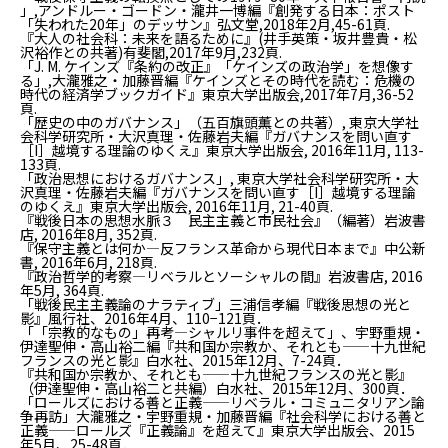
」,アンドルー・ゴードン・瀧井一博編『創発する日本：ポスト
「失われた20年」のデッサン』弘文堂,2018年2月,45-61頁.
『大人の社会科：未来を語るために』(井手英策・坂井豊貴・松
沢裕作との共著)有斐閣,2017年9月,232頁.
「J. M. ケインズ『条約の改正』――「ケインズの政治学」を想像す
る」,大瀧雅之・加藤晋編『ケインズとその時代を読む：危機の
時代の経済学ブックガイド』東京大学出版会,2017年7月,36-52
頁.
「歴史の中のガバナンス」（五百旗頭薫との共著）, 東京大学社
会科学研究所・大沢真理・佐藤岩夫編『ガバナンスを問い直す
［I］越境する理論のゆくえ』東京大学出版会, 2016年11月, 113-
133頁.
「政治思想におけるガバナンス」, 東京大学社会科学研究所・大
沢真理・佐藤岩夫編『ガバナンスを問い直す［I］越境する理論
のゆくえ』東京大学出版会, 2016年11月, 21-40頁.
『戦後日本の思想水脈３ 民主主義と市民社会』（編著）岩波書
店, 2016年8月, 352頁.
『保守主義とは何か―反フランス革命から現代日本まで』中公新
書, 2016年6月, 218頁.
『政治哲学的考察―リベラルとソーシャルの間』岩波書店, 2016
年5月, 364頁.
「戦後民主主義論のナラティブ」三浦信孝編『戦後思想の光と
影』風行社、2016年4月、110−121頁．
「「宗教的なもの」再考—シャルリ事件を超えて」、宇野重規・
伊達聖伸・高山裕二編『共和国か宗教か、それとも——十九世紀
フランスの光と影』白水社、2015年12月、7-24頁．
『共和国か宗教か、それとも——十九世紀フランスの光と影』
（伊達聖伸・高山裕二と共編）白水社、2015年12月、300頁．
「ロールズにおける善と正義——リベラル・コミュニタリアン論
争再訪」大瀧雅之・宇野重規・加藤晋編『社会科学における善と
正義——ロールズ『正義論』を超えて』東京大学出版会、2015
年5月、25-48頁．