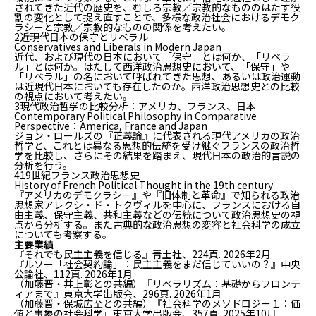
されてきた近代の歴史を、むしろ宗教／宗教的なもののはたす役
割の変化として捉え直すことで、多様な政治社会におけるデモク
ラシーと宗教／宗教的なものの関係を考えたい。
2
近現代日本の保守とリベラル
Conservatives and Liberals in Modern Japan
近代、および現代の日本において「保守」とは何か、「リベラ
ル」とは何か。はたして西洋政治思想史において、「保守」や
「リベラル」の名において呼ばれてきた思想、あるいは政治運動
は近現代日本においても存在したのか。西洋政治思想史との比較
の視点において考えたい。
3
現代政治哲学の比較分析：アメリカ、フランス、日本
Contemporary Political Philosophy in Comparative
Perspective：America, France and Japan
ジョン・ロールズの『正義論』に代表される現代アメリカの政治
哲学と、これとは異なる思想的伝統を受け継ぐフランスの政治哲
学を比較し、さらにその結果を踏まえ、現代日本の政治的言説の
分析を行う。
4
19世紀フランス政治思想史
History of French Political Thought in the 19th century
『アメリカのデモクラシー』や『旧体制と革命』で知られる政治
思想家アレクシ・ド・トクヴィルを中心に、フランスにおける自
由主義、保守主義、共和主義などの伝統について政治思想史の視
点から分析する。また古典的な政治思想の変容と社会科学の成立
についても考察する。
主要業績
『それでも民主主義を信じる』青土社、224頁. 2026年2月
『ルソー「社会契約論」：民主主義をまだ信じていいの？』中央
公論社、112頁. 2026年1月
（加藤晋・井上彰との共編）『リベラリズム：基礎からフロンテ
ィアまで』東京大学出版会、296頁. 2026年1月
（加藤晋・保城広至との共編）『社会科学のメソドロジー１：価
値と事象の社会科学』東京大学出版会、357頁. 2025年10月