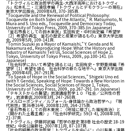
「トクヴィルと政治哲学の再生-大西洋両岸におけるトクヴィ
ル」松本礼二・三浦信孝編『トクヴィルとデモクラシーの現在』
東京大学出版会, 2009年6月, 370-385頁.
“Tocqueville and the Renewal of Political Philosophy:
Tocqueville on Both Sides of the Atlantic,” R. Matsumoto, N.
Miura and S. Uno eds.,
Tocqueville and Democracy Today
,
University of Tokyo Press, 2009, 370-385.(in Japanese)
「釜石市長としての鈴木東民」玄田有史・中村尚史編『希望学
［2］希望の再生 釜石の歴史と産業が語るもの』東京大学出版
会, 2009年5月, 109-141頁.
“Tomin Suzuki as a Mayor of Kamaishi,” Y. Genda and N.
Nakamura ed.,
Reproducing Hope: What the History and
Industry of Kamaishi Tell Us, Social Sciences of Hope 2
,
Tokyo, University of Tokyo Press, 2009., pp.100-141. (in
Japanese)
「社会科学において希望を語るとは」玄田有史・宇野重規編『希
望学［1］希望を語る 社会科学の新たな地平へ』東京大学出版
会, 2009年4月, 267-291頁.
“To Speak of Hope in the Social Sciences,” Shigeki Uno ed.
(with Y. Genda),
Speaking of Hope: Towards a New Horizon in
the Social Sciences, Social Sciences of Hope 1
, Tokyo,
University of Tokyo Press, 2009., pp.267-291. (in Japanese)
「テキストからの展望」岩波講座哲学１０『社会／公共性の哲
学』, 岩波書店,2009年3月, 247-260頁.
「メルロ＝ポンティ／ルフォール-身体論から政治哲学へ」『現
代思想』第36巻16号, 2008年12月, 264-275頁.
「釜石市長としての鈴木東民：〈地域に根ざした福祉政治〉と
〈開かれた土着主義〉」『社会科学研究』59(3·4), 2008年3月,
21-37頁.
「トクヴィル」伊藤邦武編『哲学の歴史 第8巻 社会の歴史 18-19
世紀』中央公論新社, 2007年11月, 87-107頁.
「社会的紐帯の政治哲学：トクヴィルを中心に」小川有美・遠藤