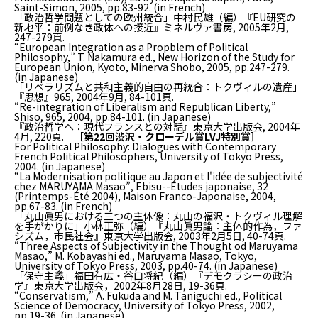
Saint-Simon, 2005, pp.83-92. (in French)
「政治哲学問題としての欧州統合」中村民雄（編）『EU研究の
新地平：前例なき政体への接近』ミネルヴァ書房, 2005年2月,
247-279頁.
“European Integration as a Propblem of Political
Philosophy,” T. Nakamura ed.,
New Horizon of the Study for
European Union
, Kyoto, Minerva Shobo, 2005, pp.247-279.
(in Japanese)
「リベラリズムと共和主義的自由の再統合：トクヴィルの遺産」
『思想』965, 2004年9月, 84-101頁.
“Re-integration of Liberalism and Republican Liberty,”
Shiso
, 965, 2004, pp.84-101. (in Japanese)
『政治哲学へ：現代フランスとの対話』東京大学出版会, 2004年
4月, 220頁.
［第22回渋沢・クローデル賞LVJ特別賞］
For Political Philosophy: Dialogues with Contemporary
French Political Philosophers
, University of Tokyo Press,
2004. (in Japanese)
“La Modernisation politique au Japon et l'idée de subjectivité
chez MARUYAMA Masao”,
Ebisu--Études japonaise
, 32
(Printemps-Été 2004), Maison Franco-Japonaise, 2004,
pp.67-83. (in French)
「丸山眞男における三つの主体像：丸山の福沢・トクヴィル理解
を手がかりに」小林正弥（編）『丸山眞男論：主体的作為，ファ
シズム，市民社会』東京大学出版会, 2003年2月5日, 40-74頁.
“Three Aspects of Subjectivity in the Thought od Maruyama
Masao,” M. Kobayashi ed.,
Maruyama Masao
, Tokyo,
University of Tokyo Press, 2003, pp.40-74. (in Japanese)
「保守主義」福田有広・谷口将紀（編）『デモクラシーの政治
学』東京大学出版会，2002年8月28日, 19-36頁.
“Conservatism,” A. Fukuda and M. Taniguchi ed.,
Political
Science of Democracy
, University of Tokyo Press, 2002,
pp.19-36. (in Japanese)