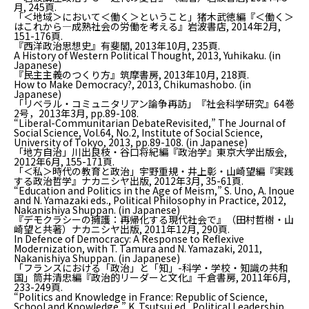
月, 245頁.
「＜地域＞において＜働く＞ということ」猪木武徳編『＜働く＞
はこれから—成熟社会の労働を考える』岩波書店, 2014年2月,
151-176頁.
『西洋政治思想史』有斐閣, 2013年10月, 235頁.
A History of Western Political Thought
, 2013, Yuhikaku. (in
Japanese)
『民主主義のつくり方』筑摩書房, 2013年10月, 218頁.
How to Make Democracy?
, 2013, Chikumashobo. (in
Japanese)
「リベラル・コミュニタリアン論争再訪」『社会科学研究』64巻
2号，2013年3月, pp.89-108.
“Liberal-Communitarian DebateRevisited,”
The Journal of
Social Science
, Vol.64, No.2, Institute of Social Science,
University of Tokyo, 2013, pp.89-108. (in Japanese)
「地方自治」川出良枝・谷口将紀編『政治学』東京大学出版会,
2012年6月, 155-171頁.
「＜私＞時代の教育と政治」宇野重規・井上彰・山崎望編『実践
する政治哲学』ナカニシヤ出版, 2012年3月, 35-61頁.
“Education and Politics in the Age of Meism,” S. Uno, A. Inoue
and N. Yamazaki eds.,
Political Philosophy in Practice
, 2012,
Nakanishiya Shuppan. (in Japanese)
『デモクラシーの擁護：再帰化する現代社会で』（田村哲樹・山
崎望と共著）ナカニシヤ出版, 2011年12月, 290頁.
In Defence of Democracy: A Response to Reflexive
Modernization
, with T. Tamura and N. Yamazaki, 2011,
Nakanishiya Shuppan. (in Japanese)
「フランスにおける「政治」と「知」-科学・学校・知識の共和
国」筒井清忠編『政治的リーダーと文化』千倉書房, 2011年6月,
233-249頁.
“Politics and Knowledge in France: Republic of Science,
School and Knowledge,” K. Tsutsui ed.,
Political Leadership