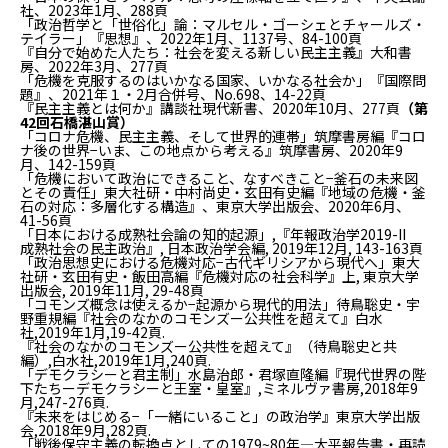
社、2023年1月、288頁
「政治哲学と「世俗化」論：マルセル・ゴーシェとチャールズ・
テイラー」『思想』、2022年1月、1137号、84-100頁
『自分で始めた人たち：社会を変える新しい民主主義』大和書
房、2022年3月、277頁
「危機を克服するのはいかなる国家、いかなる社会か」『国際問
題』、2021年１・2月合併号、No.698、14-22頁
『民主主義とは何か』講談社現代新書、2020年10月、277頁
（第
42回石橋湛山賞）
「コロナ危機、民主主義、そして世界的連帯」筑摩書房編『コロ
ナ後の世界−いま、この地点から考える』筑摩書房、2020年9
月、142-159頁
「危機において政治にできること、なすべきこと−釜石の未来図
とその責任」東大社研・中村尚史・玄田有史編『地域の危機・釜
石の対応：多層化する構造』、東京大学出版会、2020年6月、
41-56頁
「日本における成熟社会論の知的起源」,『年報政治学2019-II
成熟社会の民主政治』, 日本政治学会編, 2019年12月, 143-163頁
「政治思想史における危機対応−古代ギリシアから現代へ」東大
社研・玄田有史・飯田高編『危機対応の社会科学』上, 東京大学
出版会, 2019年11月, 29-48頁
「コモンズ概念は使えるか−起源から現代的用法」待鳥聡史・宇
野重規編『社会のなかのコモンズー公共性を超えて』白水
社,2019年1月,19-42頁.
『社会のなかのコモンズー公共性を超えて』（待鳥聡史と共
編）,白水社,2019年1月,240頁.
「デモクラシーと君主制」水島治郎・君塚直隆編『現代世界の陛
下たちーデモクラシーと王室・皇室』,ミネルヴァ書房,2018年9
月,247-276頁.
『未来をはじめる−「一緒にいること」の政治学』東京大学出版
会,2018年9月,282頁.
「戦後保守主義の転換点としての1979~80年―大平報告書・再読