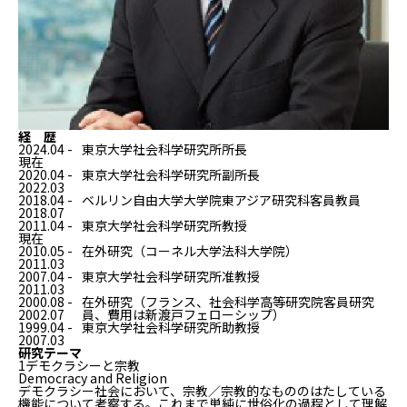
経 歴
2024.04 -
東京大学社会科学研究所所長
現在
2020.04 -
東京大学社会科学研究所副所長
2022.03
2018.04 -
ベルリン自由大学大学院東アジア研究科客員教員
2018.07
2011.04 -
東京大学社会科学研究所教授
現在
2010.05 -
在外研究（コーネル大学法科大学院）
2011.03
2007.04 -
東京大学社会科学研究所准教授
2011.03
2000.08 -
在外研究（フランス、社会科学高等研究院客員研究
2002.07
員、費用は新渡戸フェローシップ）
1999.04 -
東京大学社会科学研究所助教授
2007.03
研究テーマ
1
デモクラシーと宗教
Democracy and Religion
デモクラシー社会において、宗教／宗教的なもののはたしている
機能について考察する。これまで単純に世俗化の過程として理解