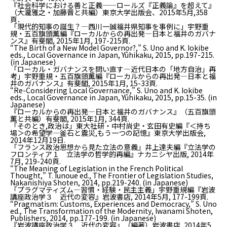
『社会科学における善と正義——ロールズ『正義論』を超えて』
（大瀧雅之・加藤晋と共編）東京大学出版会、2015年5月,358
頁．
「現代的知事の誕生？—西川一誠福井県知事を事例に」宇野重
規・五百旗頭薫編『ローカルからの再出発—日本と福井のガバナ
ンス』有斐閣, 2015年1月, 197-215頁.
“The Birth of a New Model Governor?,” S. Uno and K. Iokibe
eds.,
Local Governance in Japan
, Yûhikaku, 2015, pp.197-215.
(in Japanese)
「ローカル・ガバナンスを問い直す—近代日本の「地方自治」再
考」宇野重規・五百旗頭薫編『ローカルからの再出発—日本と福
井のガバナンス』有斐閣, 2015年1月, 15-33頁.
“Re-Considering Local Governance,” S. Uno and K. Iokibe
eds.,
Local Governance in Japan
, Yûhikaku, 2015, pp.15-35. (in
Japanese)
『ローカルからの再出発—日本と福井のガバナンス』（五百旗頭
薫と共編）有斐閣, 2015年1月, 344頁.
「そのとき,政治は」東大社研・中村尚史・玄田有史編『＜持ち
場＞の希望学—釜石と震災,もう一つの記憶』東京大学出版会,
2014年12月19日.
「フランス政治思想から見た立法の意義」井上達夫編『立法学の
フロンティア１ 立法学の哲学的再編』ナカニシヤ出版, 2014年
7月, 219-240頁.
“The Meaning of Legislation in the French Political
Thought,” T. Iunoue ed.,
The Frontier of Legislation Studies
,
Nakanishiya Shoten, 2014, pp.219-240. (in Japanese)
「プラグマティズム—習慣・経験・民主主義」宇野重規編『岩波
講座政治学３ 近代の変容』岩波書店, 2014年5月, 177-199頁.
“Pragmatism: Customs, Experiences and Democracy,” S. Uno
ed.,
The Transformation of the Modernity
, Iwanami Shoten,
Publishers, 2014, pp.177-199. (in Japanese)
『岩波講座政治学３ 近代の変容』（編著）岩波書店, 2014年5