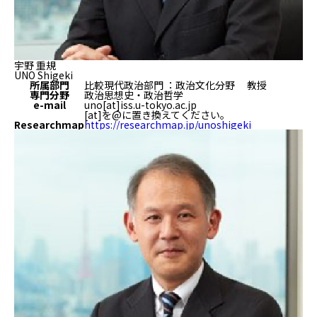
宇野 重規
UNO Shigeki
所属部門
比較現代政治部門 ：政治文化分野 教授
専門分野
政治思想史・政治哲学
e-mail
uno[at]iss.u-tokyo.ac.jp
[at]を@に置き換えてください。
Researchmap
https://researchmap.jp/unoshigeki