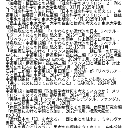
（加藤晋・飯田高との共編）『社会科学のメソドロジー２：測る
ことの社会科学』東京大学出版会、337頁. 2025年10月
「『社会科学の方法』再訪：『日本の社会科学』を超えて」、宇
野重規・加藤晋・保城広至編『社会科学のメソドロジー１：価値
と事象の社会科学』東京大学出版会、*-*頁. 2025年10月
『民主主義と東京大学：大学の自由と使命を考える』東京大学出
版会、224頁. 2025年9月
（待鳥聡史との共編）『＜やわらかい近代＞の日本−リベラル・
モダニストたちの肖像』弘文堂，2025年1月，296頁．
「リベラル・モダニズムの二つの頂点―村上泰亮と山崎正和」、
待鳥聡史・宇野重規編『＜やわらかい近代＞の日本−リベラル・
モダニストたちの肖像』弘文堂、125-157頁．2025年1月
「戦後憲法学における「フランス的契機」——樋口陽一の研究を
中心に」，宇野重規・伊達聖伸・高山裕二編『フランス知と戦後
日本−対比思想史の試み』白水社，2024年３月，pp.27-51頁
宇野重規・伊達聖伸・高山裕二編『フランス知と戦後日本−対比
思想史の試み』白水社，2024年３月，280頁．
石井洋二郎編・宇野重規・重田園江・國分功一郎『リベラルアー
ツと民主主義』水声社，2024年2月，282頁．
宇野重規監修『選挙，誰に入れる？−ちょっとでも良い未来を
「選ぶ」ために知っておきたいこと』，GAKKEN，2024年2月，
192頁．
宇野重規・加藤晋編『政治哲学者は何を考えているのか？−メソ
ドロジーをめぐる対話』勁草書房，2024年2月，260頁．
『実験の民主主義−トクヴィルの思想からデジタル，ファンダム
へ』中公新書，2023年10月，320頁．
「南原政治哲学における学問的射程とその意義」南原繁研究会編
『南原繁における学問と政治』、2022年6月、横濱大氣堂、
pp.3-32
『近代日本の「知」を考える。：西と東との往来』、ミネルヴァ
書房、2023年1月、256頁
『日本の保守とリベラル：思考の座標軸を立て直す』、中央公論