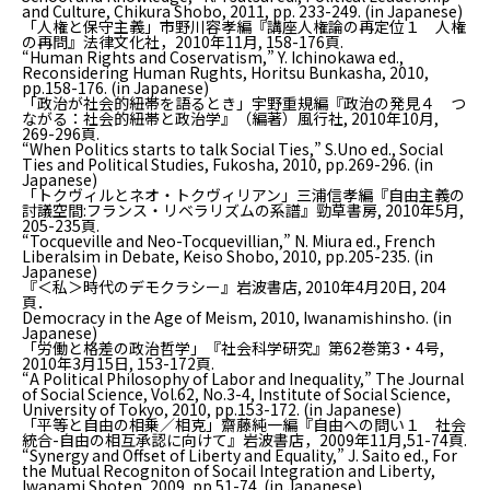
and Culture
, Chikura Shobo, 2011, pp. 233-249. (in Japanese)
「人権と保守主義」市野川容孝編『講座人権論の再定位１ 人権
の再問』法律文化社，2010年11月, 158-176頁.
“Human Rights and Coservatism,” Y. Ichinokawa ed.,
Reconsidering Human Rughts
, Horitsu Bunkasha, 2010,
pp.158-176. (in Japanese)
「政治が社会的紐帯を語るとき」宇野重規編『政治の発見４ つ
ながる：社会的紐帯と政治学』（編著）風行社, 2010年10月,
269-296頁.
“When Politics starts to talk Social Ties,” S.Uno ed.,
Social
Ties and Political Studies
, Fukosha, 2010, pp.269-296. (in
Japanese)
「トクヴィルとネオ・トクヴィリアン」三浦信孝編『自由主義の
討議空間:フランス・リベラリズムの系譜』勁草書房, 2010年5月,
205-235頁.
“Tocqueville and Neo-Tocquevillian,” N. Miura ed.,
French
Liberalsim in Debate
, Keiso Shobo, 2010, pp.205-235. (in
Japanese)
『＜私＞時代のデモクラシー』岩波書店, 2010年4月20日, 204
頁．
Democracy in the Age of Meism
, 2010, Iwanamishinsho. (in
Japanese)
「労働と格差の政治哲学」『社会科学研究』第62巻第3・4号,
2010年3月15日, 153-172頁.
“A Political Philosophy of Labor and Inequality,”
The Journal
of Social Science
, Vol.62, No.3-4, Institute of Social Science,
University of Tokyo, 2010, pp.153-172. (in Japanese)
「平等と自由の相乗／相克」齋藤純一編『自由への問い１ 社会
統合-自由の相互承認に向けて』岩波書店，2009年11月,51-74頁.
“Synergy and Offset of Liberty and Equality,” J. Saito ed.,
For
the Mutual Recogniton of Socail Integration and Liberty
,
Iwanami Shoten, 2009, pp.51-74. (in Japanese)