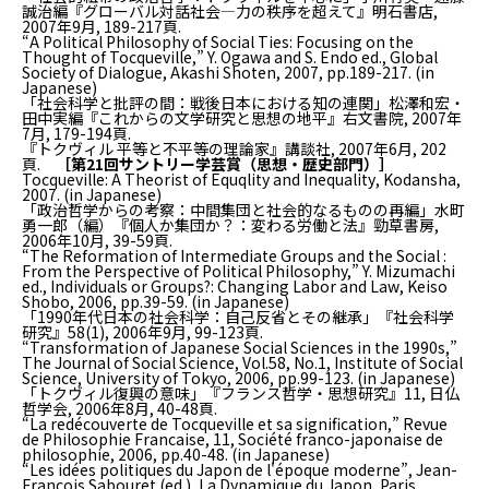
誠治編『グローバル対話社会—力の秩序を超えて』明石書店,
2007年9月, 189-217頁.
“A Political Philosophy of Social Ties: Focusing on the
Thought of Tocqueville,” Y. Ogawa and S. Endo ed.,
Global
Society of Dialogue
, Akashi Shoten, 2007, pp.189-217. (in
Japanese)
「社会科学と批評の間：戦後日本における知の連関」松澤和宏・
田中実編『これからの文学研究と思想の地平』右文書院, 2007年
7月, 179-194頁.
『トクヴィル 平等と不平等の理論家』講談社, 2007年6月, 202
頁.
［第21回サントリー学芸賞（思想・歴史部門）］
Tocqueville: A Theorist of Equqlity and Inequality
, Kodansha,
2007. (in Japanese)
「政治哲学からの考察：中間集団と社会的なるものの再編」水町
勇一郎（編）『個人か集団か？：変わる労働と法』勁草書房,
2006年10月, 39-59頁.
“The Reformation of Intermediate Groups and the Social :
From the Perspective of Political Philosophy,” Y. Mizumachi
ed.,
Individuals or Groups?: Changing Labor and Law
, Keiso
Shobo, 2006, pp.39-59. (in Japanese)
「1990年代日本の社会科学：自己反省とその継承」『社会科学
研究』58(1), 2006年9月, 99-123頁.
“Transformation of Japanese Social Sciences in the 1990s,”
The Journal of Social Science
, Vol.58, No.1, Institute of Social
Science, University of Tokyo, 2006, pp.99-123. (in Japanese)
「トクヴィル復興の意味」『フランス哲学・思想研究』11, 日仏
哲学会, 2006年8月, 40-48頁.
“La redécouverte de Tocqueville et sa signification,”
Revue
de Philosophie Francaise
, 11, Société franco-japonaise de
philosophie, 2006, pp.40-48. (in Japanese)
“Les idées politiques du Japon de l'époque moderne”, Jean-
Francois Sabouret (ed.),
La Dynamique du Japon
, Paris,